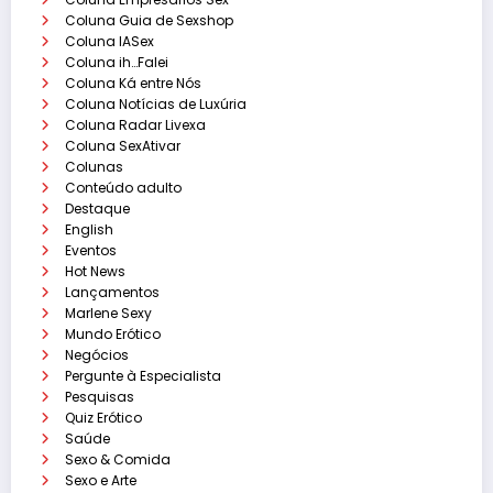
Coluna Guia de Sexshop
Coluna IASex
Coluna ih…Falei
Coluna Ká entre Nós
Coluna Notícias de Luxúria
Coluna Radar Livexa
Coluna SexAtivar
Colunas
Conteúdo adulto
Destaque
English
Eventos
Hot News
Lançamentos
Marlene Sexy
Mundo Erótico
Negócios
Pergunte à Especialista
Pesquisas
Quiz Erótico
Saúde
Sexo & Comida
Sexo e Arte