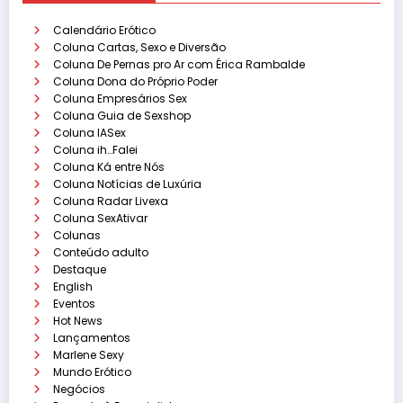
Calendário Erótico
Coluna Cartas, Sexo e Diversão
Coluna De Pernas pro Ar com Érica Rambalde
Coluna Dona do Próprio Poder
Coluna Empresários Sex
Coluna Guia de Sexshop
Coluna IASex
Coluna ih…Falei
Coluna Ká entre Nós
Coluna Notícias de Luxúria
Coluna Radar Livexa
Coluna SexAtivar
Colunas
Conteúdo adulto
Destaque
English
Eventos
Hot News
Lançamentos
Marlene Sexy
Mundo Erótico
Negócios