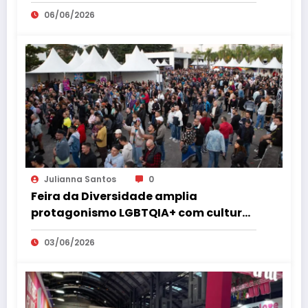
Orgulho LGBT+ de São Paulo
06/06/2026
Julianna Santos
0
Feira da Diversidade amplia
protagonismo LGBTQIA+ com cultura,
empreendedorismo, cidadania e
03/06/2026
espaço 18+ no coração de São Paulo