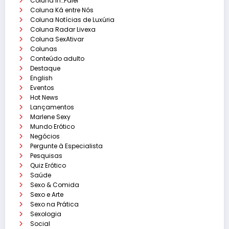
Coluna ih…Falei
Coluna Ká entre Nós
Coluna Notícias de Luxúria
Coluna Radar Livexa
Coluna SexAtivar
Colunas
Conteúdo adulto
Destaque
English
Eventos
Hot News
Lançamentos
Marlene Sexy
Mundo Erótico
Negócios
Pergunte à Especialista
Pesquisas
Quiz Erótico
Saúde
Sexo & Comida
Sexo e Arte
Sexo na Prática
Sexologia
Social