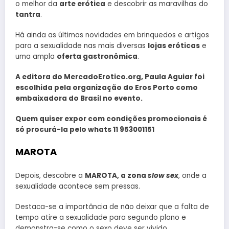
o melhor da
arte erótica
e descobrir as maravilhas do
tantra
.
Há ainda as últimas novidades em brinquedos e artigos
para a sexualidade nas mais diversas
lojas eróticas
e
uma ampla
oferta gastronômica
.
A editora do MercadoErotico.org, Paula Aguiar foi
escolhida pela organização do Eros Porto como
embaixadora do Brasil no evento.
Quem quiser expor com condições promocionais é
só procurá-la pelo whats 11 953001151
MAROTA
Depois, descobre a
MAROTA, a zona
slow sex
, onde a
sexualidade acontece sem pressas.
Destaca-se a importância de não deixar que a falta de
tempo atire a sexualidade para segundo plano e
demonstra-se como o sexo deve ser vivido