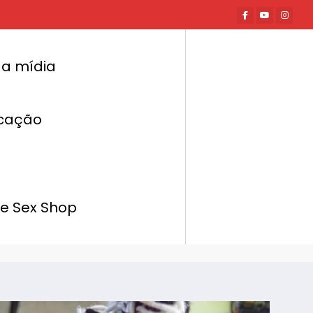
a mídia
cação
Página inicial
Hot News
ruindo Relações com as Pessoas Certas e
pulsionando seu Crescimento Profissional
de Sex Shop