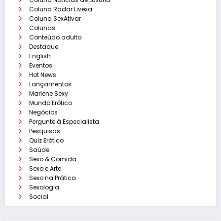
Coluna Radar Livexa
Coluna SexAtivar
Colunas
Conteúdo adulto
Destaque
English
Eventos
Hot News
Lançamentos
Marlene Sexy
Mundo Erótico
Negócios
Pergunte à Especialista
Pesquisas
Quiz Erótico
Saúde
Sexo & Comida
Sexo e Arte
Sexo na Prática
Sexologia
Social