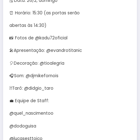
🗓️ Data: 26/2, domingo
⏰ Horário: 15:30 (as portas serão
abertas às 14:30)
📸 Fotos de @kadu72oficial
🎤Apresentação: @evandrotitanic
🎈Decoração: @tioalegria
🎧Som: @djmikefornois
🃏Tarô: @didgio_taro
💼 Equipe de Staff:
@quel_nascimentoo
@dodoguisa
@lucasesttoico