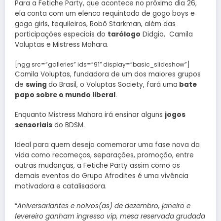
Para a Fetiche Party, que acontece no próximo dia 26,
ela conta com um elenco requintado de gogo boys e
gogo girls, tequileiros, Robô Starkman, além das
participações especiais do
tarólogo
Didgio, Camila
Voluptas e Mistress Mahara.
[ngg src=”galleries” ids=”91″ display=”basic_slideshow”]
Camila Voluptas, fundadora de um dos maiores grupos
de
swing
do Brasil, o Voluptas Society, fará uma
bate
papo sobre o mundo liberal
.
Enquanto Mistress Mahara irá ensinar alguns
jogos
sensoriais
do BDSM.
Ideal para quem deseja comemorar uma fase nova da
vida como recomeços, separações, promoção, entre
outras mudanças, a Fetiche Party assim como os
demais eventos do Grupo Afrodites é uma vivência
motivadora e catalisadora.
“
Aniversariantes e noivos(as) de dezembro, janeiro e
fevereiro ganham ingresso vip, mesa reservada grudada