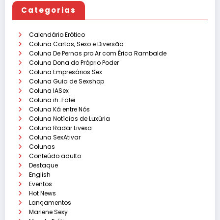
Categorias
Calendário Erótico
Coluna Cartas, Sexo e Diversão
Coluna De Pernas pro Ar com Érica Rambalde
Coluna Dona do Próprio Poder
Coluna Empresários Sex
Coluna Guia de Sexshop
Coluna IASex
Coluna ih…Falei
Coluna Ká entre Nós
Coluna Notícias de Luxúria
Coluna Radar Livexa
Coluna SexAtivar
Colunas
Conteúdo adulto
Destaque
English
Eventos
Hot News
Lançamentos
Marlene Sexy