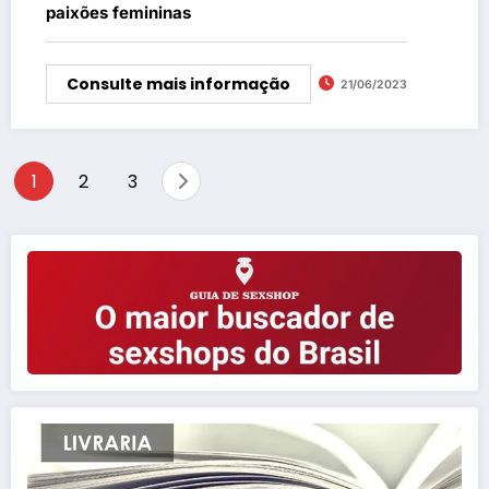
paixões femininas
Consulte mais informação
21/06/2023
Paginação
1
2
3
de
posts