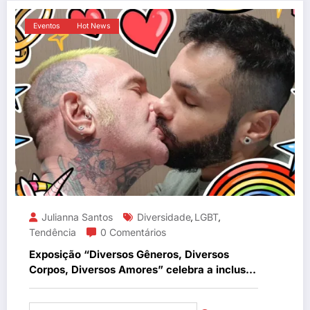
Eventos
Hot News
Julianna Santos
Diversidade
LGBT
,
,
Tendência
0 Comentários
Exposição “Diversos Gêneros, Diversos
Corpos, Diversos Amores” celebra a inclusão
LGBT+ de pessoas com deficiência em São
Paulo