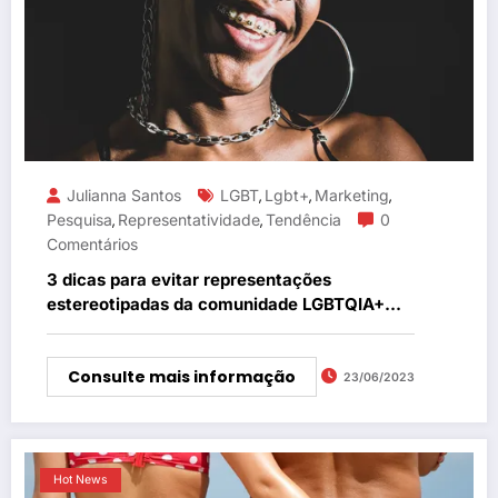
Julianna Santos
LGBT
Lgbt+
Marketing
,
,
,
Pesquisa
Representatividade
Tendência
0
,
,
Comentários
3 dicas para evitar representações
estereotipadas da comunidade LGBTQIA+
além do Mês do Orgulho
Consulte mais informação
23/06/2023
Hot News