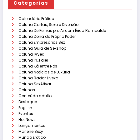
Categorias
Calendário Erótico
Coluna Cartas, Sexo e Diversão
Coluna De Pernas pro Ar com Érica Rambalde
Coluna Dona do Próprio Poder
Coluna Empresários Sex
Coluna Guia de Sexshop
Coluna IASex
Coluna ih…Falei
Coluna Ká entre Nós
Coluna Notícias de Luxúria
Coluna Radar Livexa
Coluna SexAtivar
Colunas
Conteúdo adulto
Destaque
English
Eventos
Hot News
Lançamentos
Marlene Sexy
Mundo Erótico